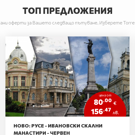
ТОП ПРЕДЛОЖЕНИЯ
ани оферти за Вашето следващо пътуване. Изберете Torre T
цена от
.00
80
€
.47
156
лв.
НОВО: РУСЕ - ИВАНОВСКИ СКАЛНИ
МАНАСТИРИ - ЧЕРВЕН