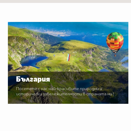
България
Посетете с нас най-красивите природни и
исторически забележителности в страната ни !