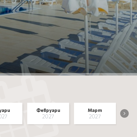
уари
Февруари
Март
027
2027
2027