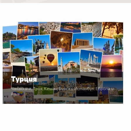
Турция
Чанаккале, Троя, Кешан; Бурса и Истанбул: Европа и
Азия