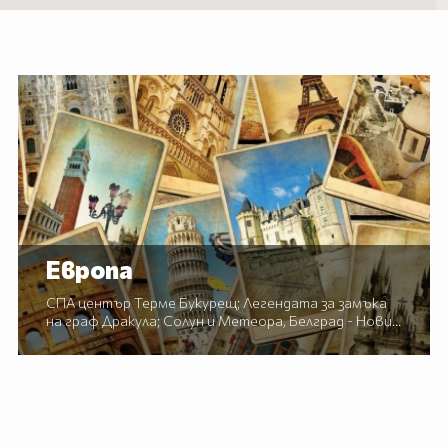
Европа
СПА център Терме Букурещ; Легендата за замъка
на граф Дракула; Солун и Метеора, Белград - Нови
Сад - Сремски Карловци - Ниш