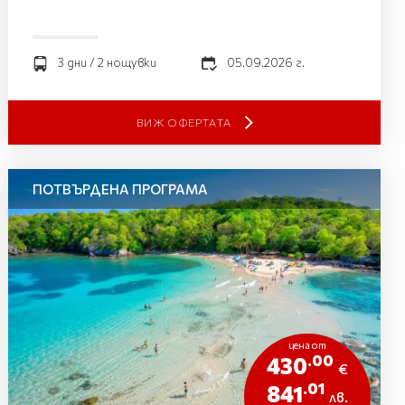
3 дни / 2 нощувки
05.09.2026 г.
ВИЖ ОФЕРТАТА
ПОТВЪРДЕНА ПРОГРАМА
цена от
.00
430
€
.01
841
лв.