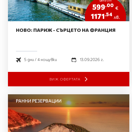
цена от
.00
599
€
.54
1171
лв.
НОВО: ПАРИЖ - СЪРЦЕТО НА ФРАНЦИЯ
5 дни / 4 нощувки
13.09.2026 г.
ВИЖ ОФЕРТАТА
РАННИ РЕЗЕРВАЦИИ