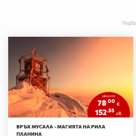
Подбр
цена от
.00
78
€
.55
152
лв.
ВРЪХ МУСАЛА - МАГИЯТА НА РИЛА
ПЛАНИНА