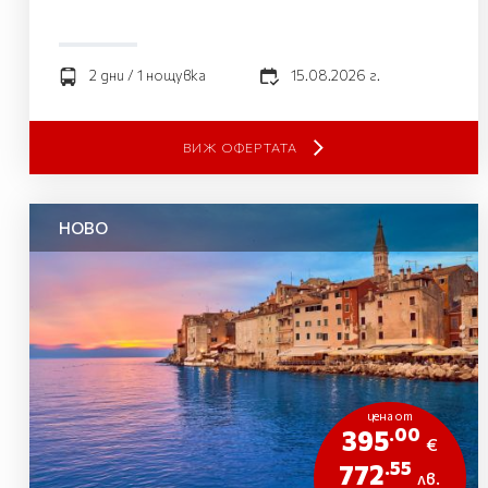
2 дни / 1 нощувка
15.08.2026 г.
ВИЖ ОФЕРТАТА
НОВО
цена от
.00
395
€
.55
772
лв.