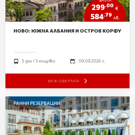
цена от
.00
299
€
.79
584
лв.
НОВО: ЮЖНА АЛБАНИЯ И ОСТРОВ КОРФУ
5 дни / 3 нощувки
09.09.2026 г.
ВИЖ ОФЕРТАТА
РАННИ РЕЗЕРВАЦИИ